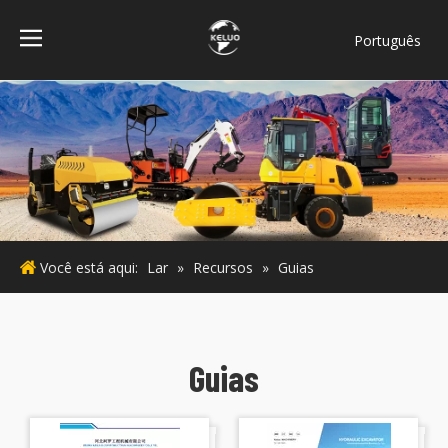
Português
فارسی
Bahasa
indonesia
Türk dili
ไทย
Italiano
Deutsch
Você está aqui:
Lar
»
Recursos
»
Guias
Español
Pусский
Français
English
Guias