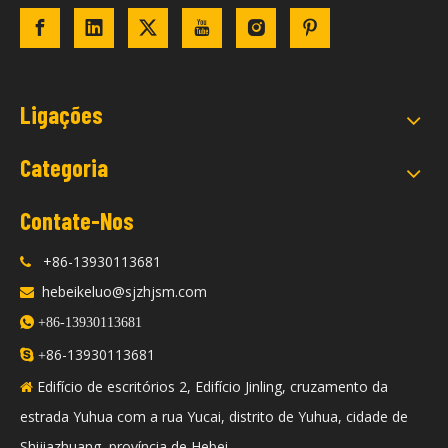
Ligações
Categoria
Contate-Nos
+86-13930113681

hebeikeluo@sjzhjsm.com


+86-13930113681
86-13930113681

+
Edifício de escritórios 2, Edifício Jinling, cruzamento da

estrada Yuhua com a rua Yucai, distrito de Yuhua, cidade de
Shijiazhuang, província de Hebei