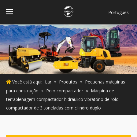
Português
فارسی
Bahasa
indonesia
Türk dili
ไทย
Italiano
Deutsch
Você está aqui:
Lar
»
Produtos
»
Pequenas máquinas
Español
para construção
»
Rolo compactador
»
Máquina de
Pусский
terraplenagem compactador hidráulico vibratório de rolo
Français
compactador de 3 toneladas com cilindro duplo
English