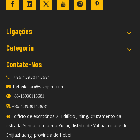
Ligações
Categoria
Contate-Nos
+86-13930113681

hebeikeluo@sjzhjsm.com


+86-13930113681
86-13930113681

+
Edifício de escritórios 2, Edifício Jinling, cruzamento da

estrada Yuhua com a rua Yucai, distrito de Yuhua, cidade de
Shijiazhuang, província de Hebei