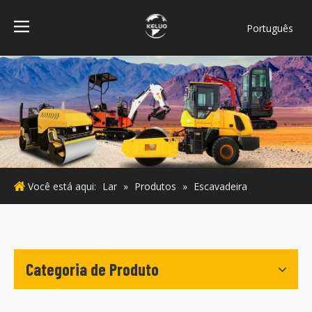
Português
فارسی
Bahasa
indonesia
Türk dili
ไทย
Italiano
Deutsch
Você está aqui:
Lar
»
Produtos
»
Escavadeira
Español
Pусский
Français
English
Categoria de Produto