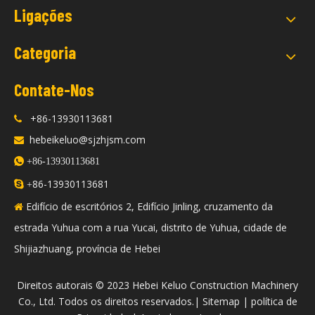
Ligações
Categoria
Contate-Nos
+86-13930113681

hebeikeluo@sjzhjsm.com


+86-13930113681
86-13930113681

+
Edifício de escritórios 2, Edifício Jinling, cruzamento da

estrada Yuhua com a rua Yucai, distrito de Yuhua, cidade de
Shijiazhuang, província de Hebei
​Direitos autorais © 2023 Hebei Keluo Construction Machinery
Co., Ltd. Todos os direitos reservados.|
Sitemap
|
política de