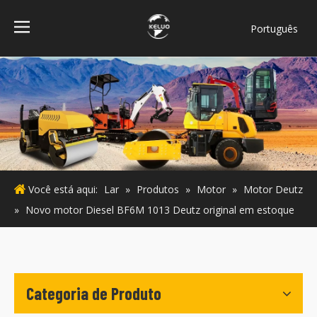
Português
فارسی
Bahasa
indonesia
Türk dili
ไทย
Italiano
Deutsch
Você está aqui:
Lar
»
Produtos
»
Motor
»
Motor Deutz
Español
»
Novo motor Diesel BF6M 1013 Deutz original em estoque
Pусский
Français
English
Categoria de Produto