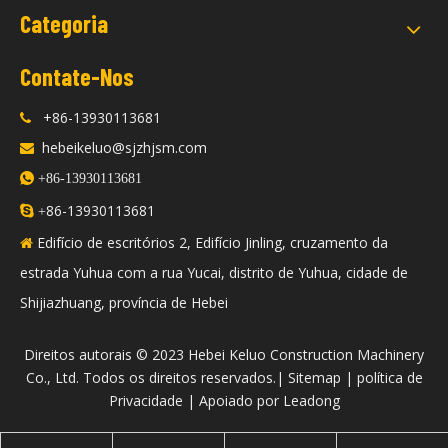
Categoria
Contate-Nos
+86-13930113681

hebeikeluo@sjzhjsm.com


+86-13930113681
86-13930113681

+
Edifício de escritórios 2, Edifício Jinling, cruzamento da

estrada Yuhua com a rua Yucai, distrito de Yuhua, cidade de
Shijiazhuang, província de Hebei
​Direitos autorais © 2023 Hebei Keluo Construction Machinery
Co., Ltd. Todos os direitos reservados.|
Sitemap
|
política de
Privacidade
| Apoiado por
Leadong