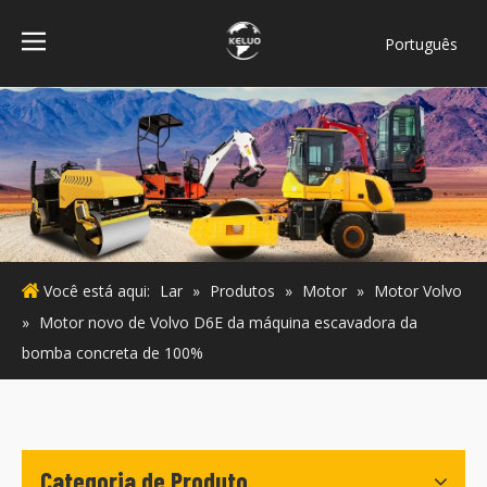
Português
فارسی
Bahasa
indonesia
Türk dili
ไทย
Italiano
Deutsch
Você está aqui:
Lar
»
Produtos
»
Motor
»
Motor Volvo
Español
»
Motor novo de Volvo D6E da máquina escavadora da
Pусский
bomba concreta de 100%
Français
English
Categoria de Produto