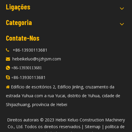
Ligações
Categoria
Contate-Nos
+86-13930113681

hebeikeluo@sjzhjsm.com


+86-13930113681
86-13930113681

+
Edifício de escritórios 2, Edifício Jinling, cruzamento da

estrada Yuhua com a rua Yucai, distrito de Yuhua, cidade de
Shijiazhuang, província de Hebei
​Direitos autorais © 2023 Hebei Keluo Construction Machinery
Co., Ltd. Todos os direitos reservados.|
Sitemap
|
política de