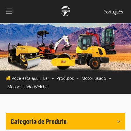
Português
فارسی
Bahasa
indonesia
Türk dili
ไทย
Italiano
Deutsch
Você está aqui:
Lar
»
Produtos
»
Motor usado
»
Español
Motor Usado Weichai
Pусский
Français
English
Categoria de Produto