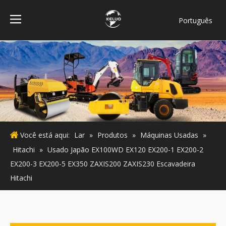
Português
فارسی
Bahasa
indonesia
Türk dili
ไทย
Italiano
Deutsch
Você está aqui:
Lar
»
Produtos
»
Máquinas Usadas
»
Español
Hitachi
»
Usado Japão EX100WD EX120 EX200-1 EX200-2
Pусский
EX200-3 EX200-5 EX350 ZAXIS200 ZAXIS230 Escavadeira
Français
Hitachi
English