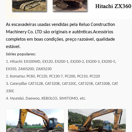
As escavadeiras usadas vendidas pela Keluo Construction
Machinery Co. LTD são originais e autênticas.Acessórios
completos em boas condições, preço razoável, qualidade
estável.
Séries populares:
1. Hitachi: EX100WD, EX120, EX200-1, EX200-2, EX200-3, EX200-5,
EX350, ZAXIS200, ZAXIS230
2. Komatsu: PC60, PC120, PC130-7, PC200, PC210, PC220
3. Caterpillar CAT312B, CAT320B, CAT320C, CAT325B, CAT330B, CAT
330C
4. Hyundai, Daewoo, KEBOLCO, SIMITOMO, etc.