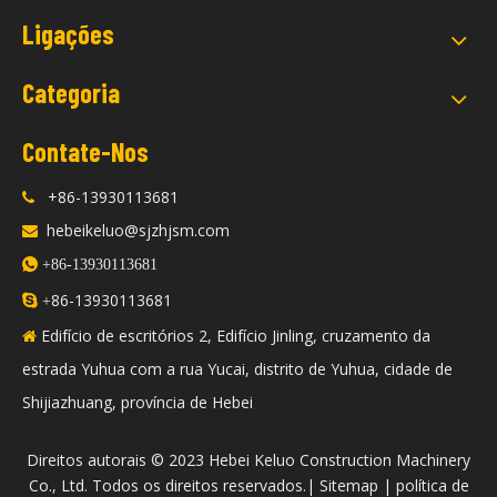
Ligações
Categoria
Contate-Nos
+86-13930113681

hebeikeluo@sjzhjsm.com


+86-13930113681
86-13930113681

+
Edifício de escritórios 2, Edifício Jinling, cruzamento da

estrada Yuhua com a rua Yucai, distrito de Yuhua, cidade de
Shijiazhuang, província de Hebei
​Direitos autorais © 2023 Hebei Keluo Construction Machinery
Co., Ltd. Todos os direitos reservados.|
Sitemap
|
política de