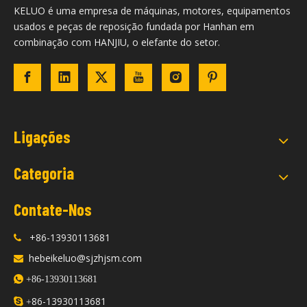
KELUO é uma empresa de máquinas, motores, equipamentos
usados ​​e peças de reposição fundada por Hanhan em
combinação com HANJIU, o elefante do setor.
Ligações
Categoria
Contate-Nos
+86-13930113681

hebeikeluo@sjzhjsm.com


+86-13930113681
86-13930113681

+