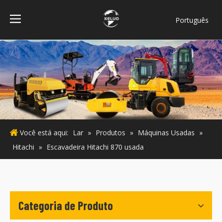
Português
فارسی
Bahasa
indonesia
Türk dili
ไทย
Italiano
Deutsch
Você está aqui:
Lar
»
Produtos
»
Máquinas Usadas
»
Español
Hitachi
»
Escavadeira Hitachi 870 usada
Pусский
Français
English
Categoria de Produto