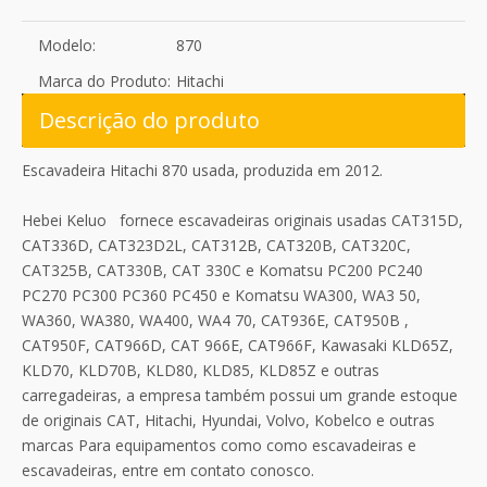
Modelo:
870
Marca do Produto:
Hitachi
Descrição do produto
Escavadeira Hitachi 870 usada, produzida em 2012.
Hebei Keluo fornece escavadeiras originais usadas CAT315D,
CAT336D, CAT323D2L, CAT312B, CAT320B, CAT320C,
CAT325B, CAT330B, CAT 330C e Komatsu PC200 PC240
PC270 PC300 PC360 PC450 e Komatsu WA300, WA3 50,
WA360, WA380, WA400, WA4 70, CAT936E, CAT950B ,
CAT950F, CAT966D, CAT 966E, CAT966F, Kawasaki KLD65Z,
KLD70, KLD70B, KLD80, KLD85, KLD85Z e outras
carregadeiras, a empresa também possui um grande estoque
de originais CAT, Hitachi, Hyundai, Volvo, Kobelco e outras
marcas Para equipamentos como como escavadeiras e
escavadeiras, entre em contato conosco.