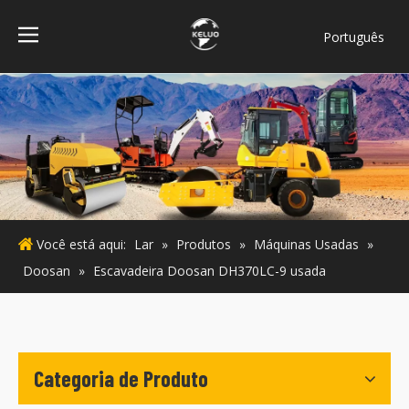
Português
فارسی
Bahasa
indonesia
Türk dili
ไทย
Italiano
Deutsch
Você está aqui:
Lar
»
Produtos
»
Máquinas Usadas
»
Español
Doosan
»
Escavadeira Doosan DH370LC-9 usada
Pусский
Français
English
Categoria de Produto