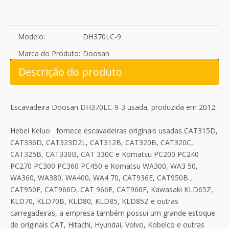
Modelo:
DH370LC-9
Marca do Produto:
Doosan
Descrição do produto
Escavadeira Doosan DH370LC-9-3 usada, produzida em 2012.
Hebei Keluo fornece escavadeiras originais usadas CAT315D,
CAT336D, CAT323D2L, CAT312B, CAT320B, CAT320C,
CAT325B, CAT330B, CAT 330C e Komatsu PC200 PC240
PC270 PC300 PC360 PC450 e Komatsu WA300, WA3 50,
WA360, WA380, WA400, WA4 70, CAT936E, CAT950B ,
CAT950F, CAT966D, CAT 966E, CAT966F, Kawasaki KLD65Z,
KLD70, KLD70B, KLD80, KLD85, KLD85Z e outras
carregadeiras, a empresa também possui um grande estoque
de originais CAT, Hitachi, Hyundai, Volvo, Kobelco e outras