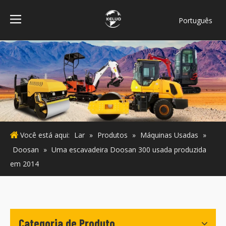
Português
فارسی
Bahasa
indonesia
Türk dili
ไทย
Italiano
Deutsch
Você está aqui:
Lar
»
Produtos
»
Máquinas Usadas
»
Español
Doosan
»
Uma escavadeira Doosan 300 usada produzida
Pусский
em 2014
Français
English
Categoria de Produto