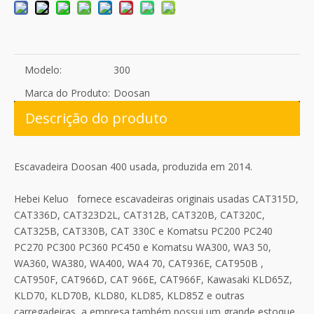
Modelo:
300
Marca do Produto:
Doosan
Descrição do produto
Escavadeira Doosan 400 usada, produzida em 2014.
Hebei Keluo fornece escavadeiras originais usadas CAT315D,
CAT336D, CAT323D2L, CAT312B, CAT320B, CAT320C,
CAT325B, CAT330B, CAT 330C e Komatsu PC200 PC240
PC270 PC300 PC360 PC450 e Komatsu WA300, WA3 50,
WA360, WA380, WA400, WA4 70, CAT936E, CAT950B ,
CAT950F, CAT966D, CAT 966E, CAT966F, Kawasaki KLD65Z,
KLD70, KLD70B, KLD80, KLD85, KLD85Z e outras
carregadeiras, a empresa também possui um grande estoque