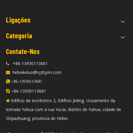
Ligações
Categoria
Contate-Nos
+86-13930113681

hebeikeluo@sjzhjsm.com


+86-13930113681
86-13930113681

+
Edifício de escritórios 2, Edifício Jinling, cruzamento da

estrada Yuhua com a rua Yucai, distrito de Yuhua, cidade de
Shijiazhuang, província de Hebei