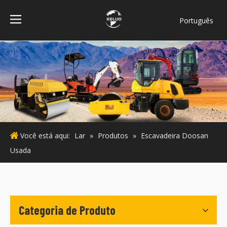
Português
فارسی
Bahasa
indonesia
Türk dili
ไทย
Italiano
Deutsch
Você está aqui:
Lar
»
Produtos
»
Escavadeira Doosan
Español
Usada
Pусский
Français
English
Categoria de Produto