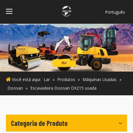
Português
فارسی
Bahasa
indonesia
Türk dili
ไทย
Italiano
Deutsch
Você está aqui:
Lar
»
Produtos
»
Máquinas Usadas
»
Español
Doosan
»
Escavadeira Doosan DX215 usada
Pусский
Français
English
Categoria de Produto