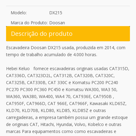
Modelo:
DX215
Marca do Produto:
Doosan
Descrição do produto
Escavadeira Doosan DX215 usada, produzida em 2014, com
tempo de trabalho acumulado de 4.000 horas.
Hebei Keluo fornece escavadeiras originais usadas CAT315D,
CAT336D, CAT323D2L, CAT312B, CAT320B, CAT320C,
CAT325B, CAT330B, CAT 330C e Komatsu PC200 PC240
PC270 PC300 PC360 PC450 e Komatsu WA300, WA3 50,
WA360, WA380, WA400, WA4 70, CAT936E, CAT950B ,
CAT950F, CAT966D, CAT 966E, CAT966F, Kawasaki KLD65Z,
KLD70, KLD70B, KLD80, KLD85, KLD85Z e outras
carregadeiras, a empresa também possui um grande estoque
de originais CAT, Hitachi, Hyundai, Volvo, Kobelco e outras
marcas Para equipamentos como como escavadeiras e