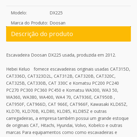
Modelo:
DX225
Marca do Produto:
Doosan
Descrição do produto
Escavadeira Doosan DX225 usada, produzida em 2012.
Hebei Keluo fornece escavadeiras originais usadas CAT315D,
CAT336D, CAT323D2L, CAT312B, CAT320B, CAT320C,
CAT325B, CAT330B, CAT 330C e Komatsu PC200 PC240
PC270 PC300 PC360 PC450 e Komatsu WA300, WA3 50,
WA360, WA380, WA400, WA4 70, CAT936E, CAT950B ,
CAT950F, CAT966D, CAT 966E, CAT966F, Kawasaki KLD65Z,
KLD70, KLD70B, KLD80, KLD85, KLD85Z e outras
carregadeiras, a empresa também possui um grande estoque
de originais CAT, Hitachi, Hyundai, Volvo, Kobelco e outras
marcas Para equipamentos como como escavadeiras e